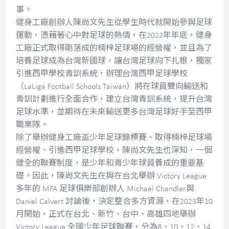
事。
健身工廠創辦人陳尚文先生從學生時代就開始參與足球
運動，憑藉著心中對足球的熱情，在2022年年底，健身
工廠正式取得剛落成的楠梓足球場的經營權，並且為了
培養足球成為台灣新國球，讓台灣足球向下扎根，獨家
引進西甲學校青訓系統，辦理台灣西甲足球學校
（LaLiga Football Schools Taiwan）將在球員雙向輸送和
青訓計劃進行全面合作，建立台灣青訓系統，提升台灣
足球水準，並期待在未來輸送更多台灣足球好手至西甲
職業隊。
除了舉辦健身工廠盃少年足球錦標賽、取得楠梓足球場
經營權、引進西甲足球學校，陳尚文先生也深知，一個
健全的聯賽制度，是少年和青少年球員養成的重要基
礎。因此，陳尚文先生在與在台北舉辦 Victory League
多年的 MFA 足球俱樂部創辦人 Michael Chandler與
Daniel Calvert 討論後，決定整合多方資源，在2023年10
月開始，正式在台北、新竹、台中、高雄四地舉辦
Victory League 全國少年足球聯賽，分為8、10、12、14