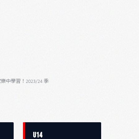
習！2023/24 季
U14