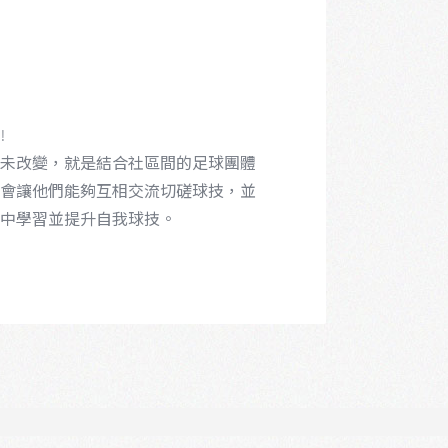
!
未改變，就是結合社區間的足球團體
會讓他們能夠互相交流切磋球技，並
中學習並提升自我球技。