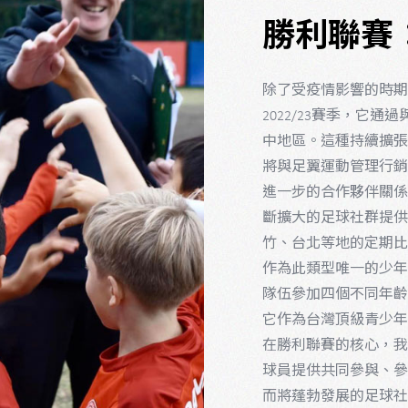
勝利聯賽
除了受疫情影響的時期
2022/23賽季，它通過
中地區。這種持續擴張將
將與足翼運動管理行銷
進一步的合作夥伴關係
斷擴大的足球社群提供
竹、台北等地的定期比
作為此類型唯一的少年
隊伍參加四個不同年齡
它作為台灣頂級青少年
在勝利聯賽的核心，我
球員提供共同參與、參
而將蓬勃發展的足球社