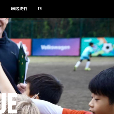
音
聯絡我們
EN
ue