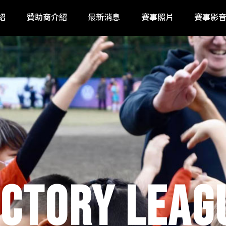
關於我們
紹
贊助商介紹
最新消息
賽事照片
賽事影
賽事資訊
球員準則介紹
贊助商介紹
最新消息
賽事照片
賽事影音
聯絡我們
EN
ictory Leag