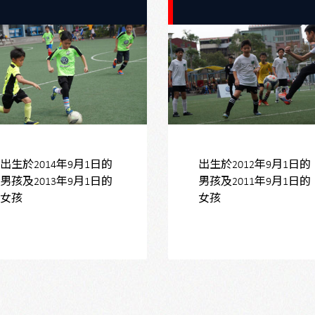
出生於2014年9月1日的
出生於2012年9月1日的
男孩及2013年9月1日的
男孩及2011年9月1日的
女孩
女孩