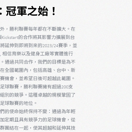
：冠軍之始！
外，勝利聯賽每年都在不斷擴大。在
與Kickstart的合作將其影響力擴展到台
延伸到即將到來的2023/24賽季，並
, 相信育樂以及健身工廠等實體進行
。通過共同合作，我們的目標是為不
在全國範圍內，包括高雄、台中、新
賽機會，並希望日後可超越此範圍。
足球聯賽，勝利聯賽擁有超過200支
組別的競爭。這種卓越的規模鞏固了
足球聯賽的地位。
們的使命始終保持不變：通過為年輕
加定期且具有競爭力的足球機會，從
群團結在一起，使其超越和延伸其技